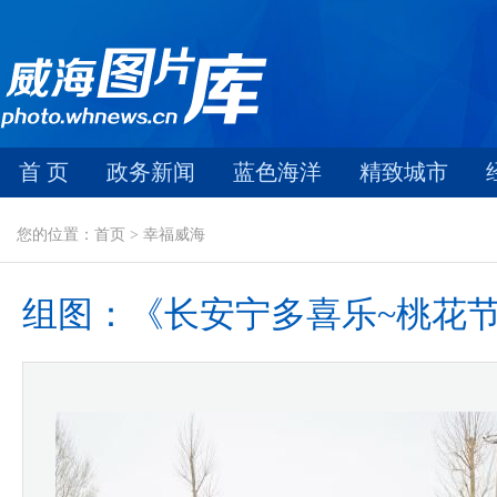
首 页
政务新闻
蓝色海洋
精致城市
您的位置：首页 > 幸福威海
组图：《长安宁多喜乐~桃花节随拍》1.