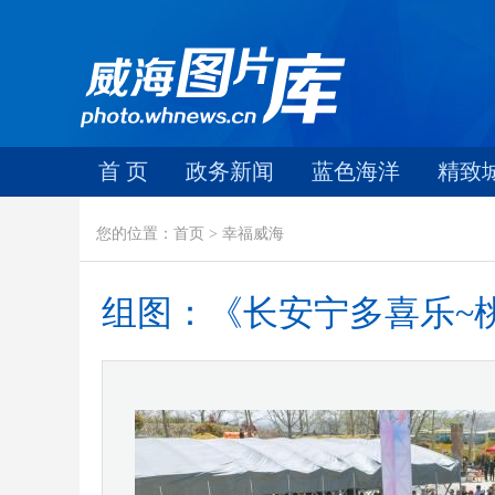
首 页
政务新闻
蓝色海洋
精致
您的位置：首页 > 幸福威海
组图：《长安宁多喜乐~桃花节随拍