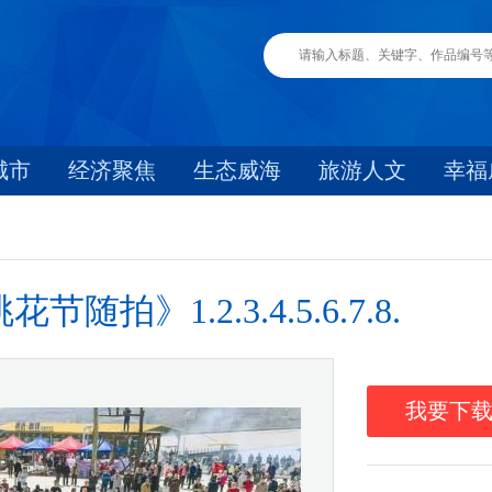
城市
经济聚焦
生态威海
旅游人文
幸福
》1.2.3.4.5.6.7.8.
我要下