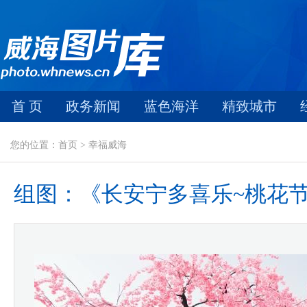
首 页
政务新闻
蓝色海洋
精致城市
您的位置：首页 > 幸福威海
组图：《长安宁多喜乐~桃花节随拍》1.