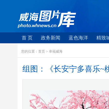
首 页
政务新闻
蓝色海洋
精致
您的位置：首页 > 幸福威海
组图：《长安宁多喜乐~桃花节随拍