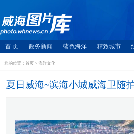
首 页
政务新闻
蓝色海洋
精致城市
您的位置：首页 > 海洋文化
夏日威海~滨海小城威海卫随