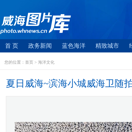
首 页
政务新闻
蓝色海洋
精致城市
您的位置：首页 > 海洋文化
夏日威海~滨海小城威海卫随