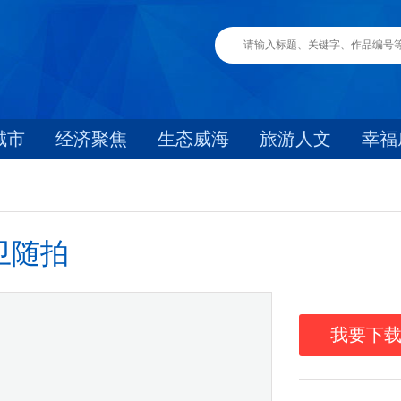
城市
经济聚焦
生态威海
旅游人文
幸福
卫随拍
我要下