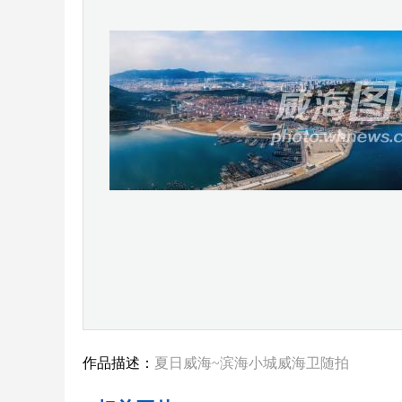
作品描述：
夏日威海~滨海小城威海卫随拍