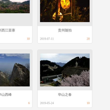
州西江苗寨
贵州随拍
10
2019-07-11
20
华山西峰
华山之春
6
2019-05-24
10