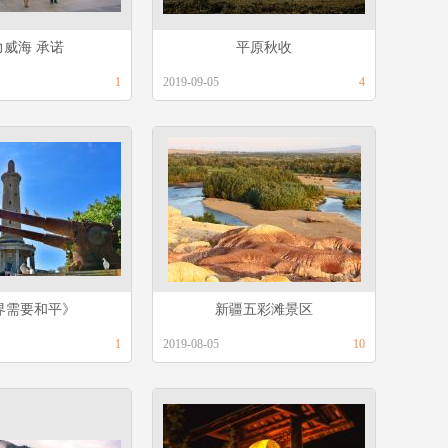
力威海 承诺
平原秋收
1
2019-09-05
4
界需要和平》
新疆五彩滩景区
1
2019-08-05
10