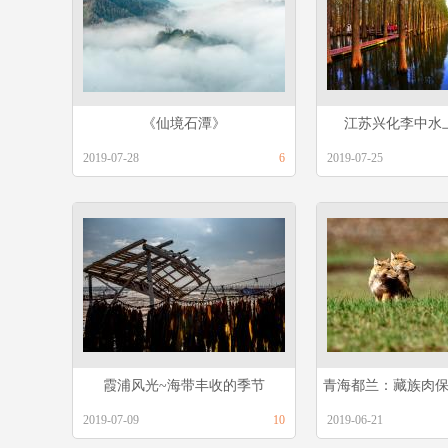
《仙境石潭》
江苏兴化李中水
2019-07-28
6
2019-07-25
霞浦风光~海带丰收的季节
青海都兰：藏族肉
2019-07-09
10
2019-06-21
守护野生动物