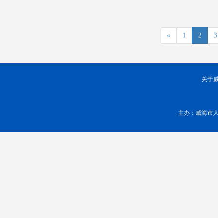
«
1
2
3
关于
主办：威海市