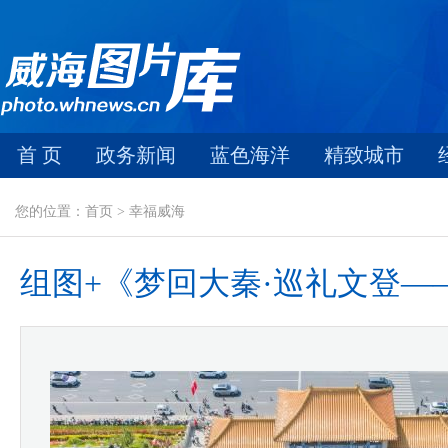
首 页
政务新闻
蓝色海洋
精致城市
您的位置：首页 > 幸福威海
组图+《梦回大秦·巡礼文登——山》1.