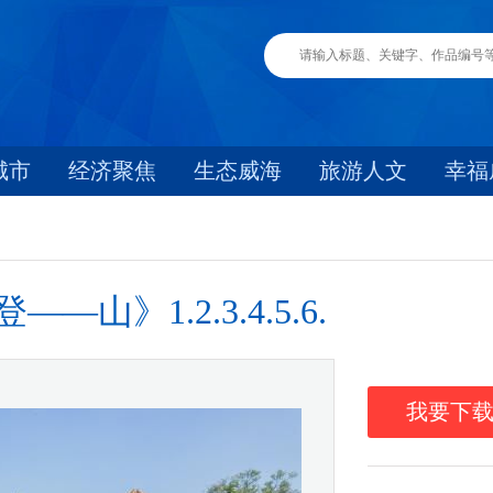
城市
经济聚焦
生态威海
旅游人文
幸福
山》1.2.3.4.5.6.
我要下