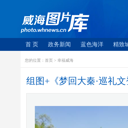
首 页
政务新闻
蓝色海洋
精致
您的位置：首页 > 幸福威海
组图+《梦回大秦·巡礼文登——