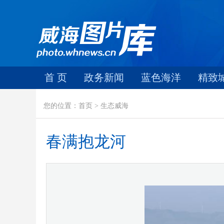
首 页
政务新闻
蓝色海洋
精致
您的位置：首页 > 生态威海
春满抱龙河