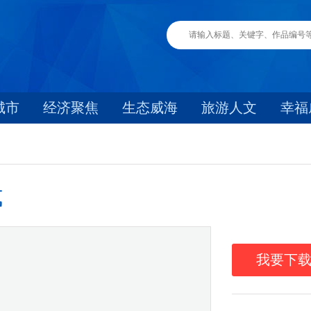
城市
经济聚焦
生态威海
旅游人文
幸福
式
我要下