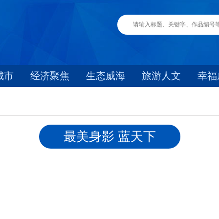
城市
经济聚焦
生态威海
旅游人文
幸福
最美身影 蓝天下