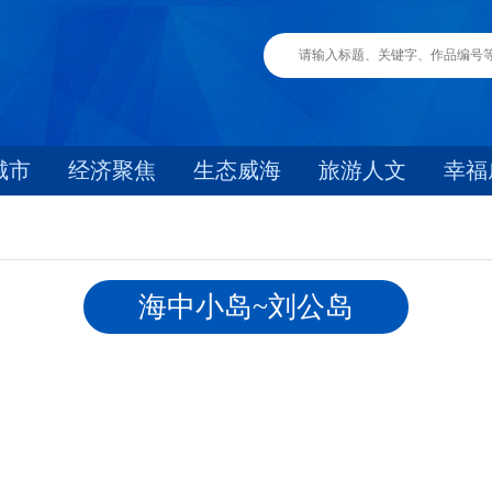
城市
经济聚焦
生态威海
旅游人文
幸福
海中小岛~刘公岛