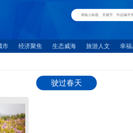
城市
经济聚焦
生态威海
旅游人文
幸福
驶过春天