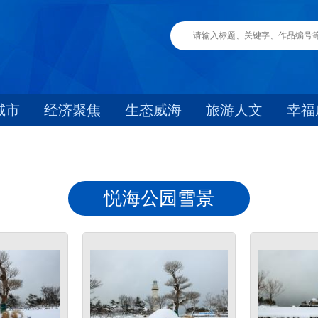
城市
经济聚焦
生态威海
旅游人文
幸福
悦海公园雪景